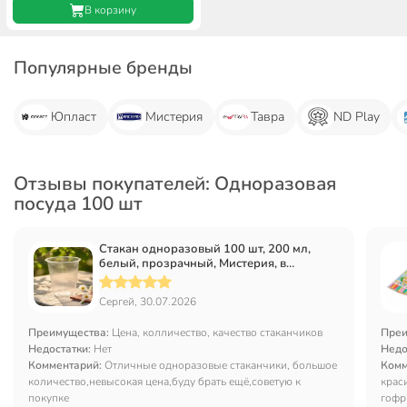
В корзину
Популярные бренды
Юпласт
Мистерия
Тавра
ND Play
Отзывы покупателей: Одноразовая
посуда 100 шт
Стакан одноразовый 100 шт, 200 мл,
белый, прозрачный, Мистерия, в
ассортименте
Сергей, 30.07.2026
Преимущества:
Цена, колличество, качество стаканчиков
Преи
Недостатки:
Нет
Недо
Комментарий:
Отличные одноразовые стаканчики, большое
Комм
количество,невысокая цена,буду брать ещё,советую к
крас
покупке
гофр