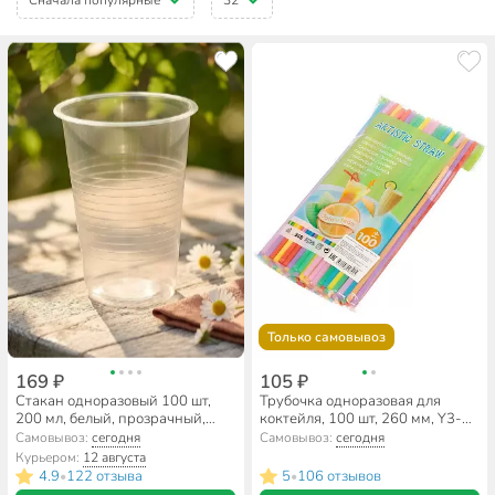
Только самовывоз
169 ₽
105 ₽
Стакан одноразовый 100 шт,
Трубочка одноразовая для
200 мл, белый, прозрачный,
коктейля, 100 шт, 260 мм, Y3-
Мистерия, в ассортименте
608, разноцветная
Самовывоз:
сегодня
Самовывоз:
сегодня
Курьером:
12 августа
4.9
122 отзыва
5
106 отзывов
•
•