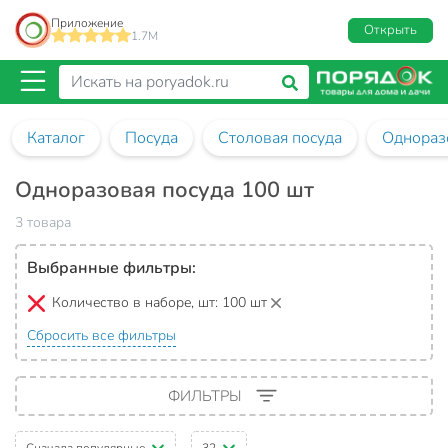
Приложение
Открыть
1.7M
Каталог
Посуда
Столовая посуда
Однораз
Одноразовая посуда 100 шт
3 товара
Выбранные фильтры:
Количество в наборе, шт:
100 шт
Сбросить все фильтры
ФИЛЬТРЫ
Сначала популярные
32