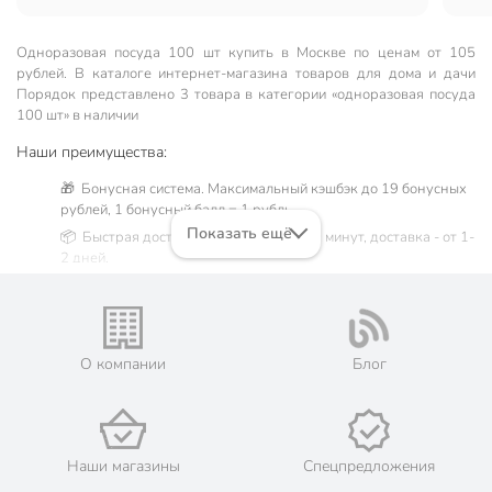
Одноразовая посуда 100 шт купить в Москве по ценам от 105
рублей. В каталоге интернет-магазина товаров для дома и дачи
Порядок представлено 3 товара в категории «одноразовая посуда
100 шт» в наличии
Наши преимущества:
🎁 Бонусная система. Максимальный кэшбэк до 19 бонусных
рублей, 1 бонусный балл = 1 рубль.
Показать ещё
📦 Быстрая доставка. Самовывоз от 60 минут, доставка - от 1-
2 дней.
🛒 Бесплатный самовывоз из магазинов города Москва.
Жители Московской области могут сделать заказ и оплатить
его онлайн на официальном сайте сети магазинов Порядок.
💳 Оплата: онлайн на сайте интернет-гипермаркета или
О компании
Блог
наличными при получении.
🛍 Скидки, акции, распродажи каждый день!
📜 Только оригинальная продукция. Интернет-гипермаркет
Порядок - официальный представитель ведущих мировых
Наши магазины
Спецпредложения
марок.