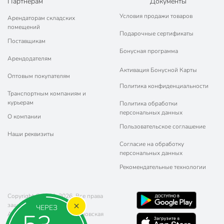
Партнерам
Документы
Условия продажи товаров
Арендаторам складских
помещений
Подарочные сертификаты
Поставщикам
Бонусная программа
Арендодателям
Активация Бонусной Карты
Оптовым покупателям
Политика конфиденциальности
Транспортным компаниям и
курьерам
Политика обработки
персональных данных
О компании
Пользовательское соглашение
Наши реквизиты
Согласие на обработку
персональных данных
Рекомендательные технологии
Copyright © 2011-2026. Все права
защищены.
ЧЕРЕЗ
Адрес: г. Москва, ул. Чертановская
20 (метро Южная)