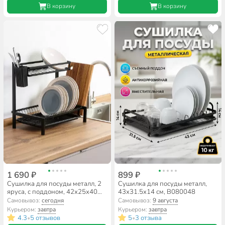
В корзину
В корзину
1 690 ₽
899 ₽
Сушилка для посуды металл, 2
Сушилка для посуды металл,
яруса, с поддоном, 42х25х40
43х31.5х14 см, B080048
см, черная, B080047
Самовывоз:
сегодня
Самовывоз:
9 августа
Курьером:
завтра
Курьером:
завтра
4.3
5 отзывов
5
3 отзыва
•
•