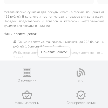
Металлические сушилки для посуды купить в Москве по ценам от
499 рублей. В каталоге интернет-магазина товаров для дома и дачи
Порядок представлено 9 товаров в категории «металлические
сушилки для посуды» в наличии
Наши преимущества:
🎁 Бонусная система. Максимальный кэшбэк до 223 бонусных
рублей, 1 бонусный балл = 1 рубль.
Показать ещё
📦 Быстрая доставка. Самовывоз от 60 минут, доставка - от 1-
2 дней.
🛒 Бесплатный самовывоз из магазинов города Москва.
Жители Московской области могут сделать заказ и оплатить
его онлайн на официальном сайте сети магазинов Порядок.
💳 Оплата: онлайн на сайте интернет-гипермаркета или
О компании
Блог
наличными при получении.
🛍 Скидки, акции, распродажи каждый день!
📜 Только оригинальная продукция. Интернет-гипермаркет
Порядок - официальный представитель ведущих мировых
Наши магазины
Спецпредложения
марок.