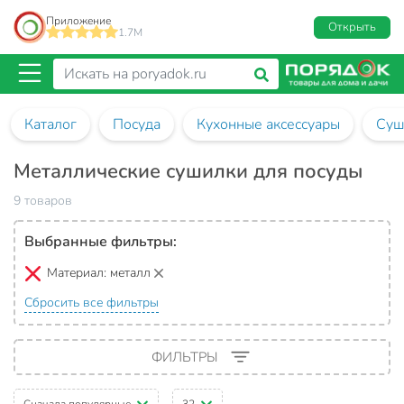
Приложение
Открыть
1.7M
Каталог
Посуда
Кухонные аксессуары
Суш
Металлические сушилки для посуды
9 товаров
Выбранные фильтры:
Материал:
металл
Сбросить все фильтры
ФИЛЬТРЫ
Сначала популярные
32