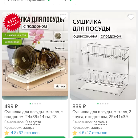
ХИТ
ПРОДАЖ
499 ₽
839 ₽
Сушилка для посуды, металл, с
Сушилка для посуды, металл, 2
поддоном, 24х39х14 см, Y8-
яруса, с поддоном, 29х41х39.5
2768
см, оцинкованная, Юнитрейд,
Самовывоз:
9 августа
Самовывоз:
сегодня
тнп-1.1
Курьером:
завтра
Курьером:
завтра
4.8
67 отзывов
4.6
47 отзывов
•
•