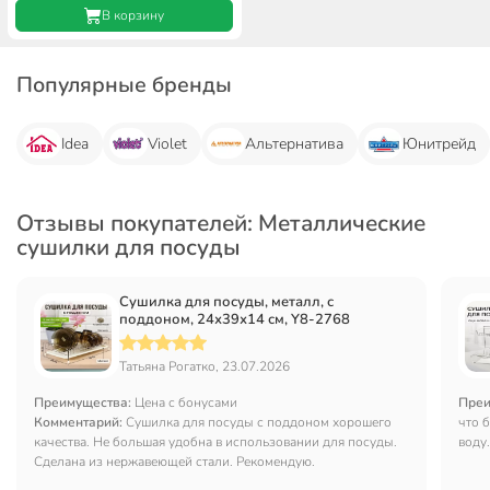
В корзину
Популярные бренды
Idea
Violet
Альтернатива
Юнитрейд
Отзывы покупателей: Металлические
сушилки для посуды
Сушилка для посуды, металл, с
поддоном, 24х39х14 см, Y8-2768
Татьяна Рогатко, 23.07.2026
Преимущества:
Цена с бонусами
Преи
Комментарий:
Сушилка для посуды с поддоном хорошего
что 
качества. Не большая удобна в использовании для посуды.
воду
Сделана из нержавеющей стали. Рекомендую.
посу