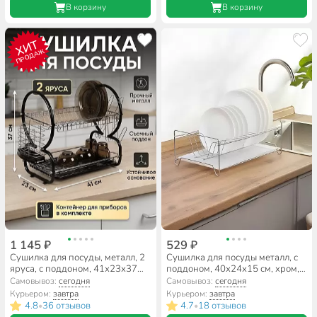
В корзину
В корзину
ХИТ
ПРОДАЖ
1 145 ₽
529 ₽
Сушилка для посуды, металл, 2
Сушилка для посуды металл, с
яруса, с поддоном, 41х23х37
поддоном, 40х24х15 см, хром,
см, Y8-2767
Юнитрейд,
Самовывоз:
сегодня
Самовывоз:
сегодня
01.33.001.01.00.0002.00
Курьером:
завтра
Курьером:
завтра
4.8
36 отзывов
4.7
18 отзывов
•
•