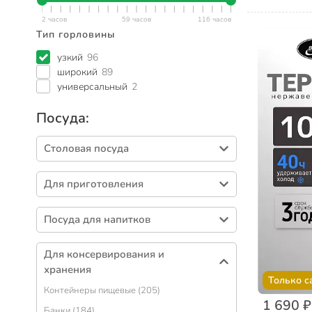
Тип горловины
узкий
96
широкий
89
универсальный
2
Посуда:
Столовая посуда
Тарелки (387)
Для приготовления
Салатники (311)
Кастрюли (435)
Столовые приборы (256)
Посуда для напитков
Сковороды (310)
Блюда (87)
Кружки (409)
Формы для выпечки (239)
Сервизы столовые (62)
Для консервирования и
Чайники (142)
Наборы посуды (115)
хранения
Подносы (57)
Только с
Бокалы (136)
Ковшики (56)
Контейнеры пищевые (205)
Солонки, перечницы и емкости для специй
Стаканы (105)
1 690 ₽
(53)
Крышки для посуды (51)
Банки (184)