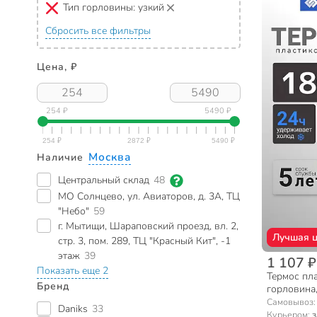
Тип горловины:
узкий
Сбросить все фильтры
Цена, ₽
254 ₽
5490 ₽
Москва
Наличие
Центральный склад
48
МО Солнцево, ул. Авиаторов, д. 3А, ТЦ
"Небо"
59
г. Мытищи, Шараповский проезд, вл. 2,
Лучшая 
стр. 3, пом. 289, ТЦ "Красный Кит", -1
этаж
39
1 107 ₽
Показать еще 2
Термос пла
Бренд
горловина,
сиреневый,
Самовывоз
Daniks
33
Курьером:
з