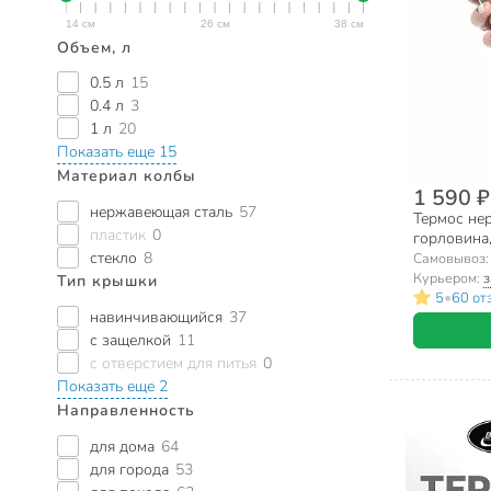
Объем, л
0.5 л
15
0.4 л
3
1 л
20
Показать еще 15
Материал колбы
1 590 ₽
нержавеющая сталь
57
Термос нер
пластик
0
горловина
сталь, 101
стекло
8
Самовывоз
Курьером:
з
Тип крышки
•
5
60 от
навинчивающийся
37
с защелкой
11
с отверстием для питья
0
Показать еще 2
Направленность
для дома
64
для города
53