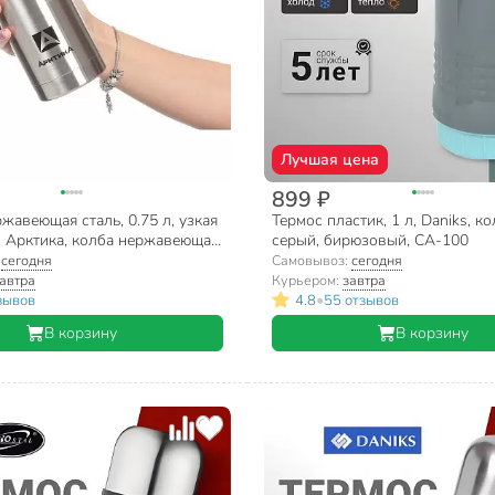
Лучшая цена
899 ₽
жавеющая сталь, 0.75 л, узкая
Термос пластик, 1 л, Daniks, ко
, Арктика, колба нержавеющая
серый, бирюзовый, CA-100
-750
:
сегодня
Самовывоз:
сегодня
автра
Курьером:
завтра
•
зывов
4.8
55 отзывов
В корзину
В корзину