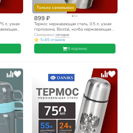
Только самовывоз
899 ₽
5 л, узкая
Термос нержавеющая сталь, 0.5 л, узкая
ржавеющая
горловина, Biostal, колба нержавеющая
сталь, с чехлом, NВ-500В
Самовывоз:
сегодня
•
5
65 отзывов
В корзину