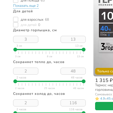
для похода
63
Показать еще 2
Для детей
для взрослых
68
для детей
0
Диаметр горлышка, см
3 см
13 см
Сохраняет тепло до, часов
Только с
2 часов
48 часов
1 315 ₽
Термос нер
горловина,
Сохраняет холод до, часов
сталь, 2 ч
Самовывоз
•
4.9
45 
2 часов
116 часов