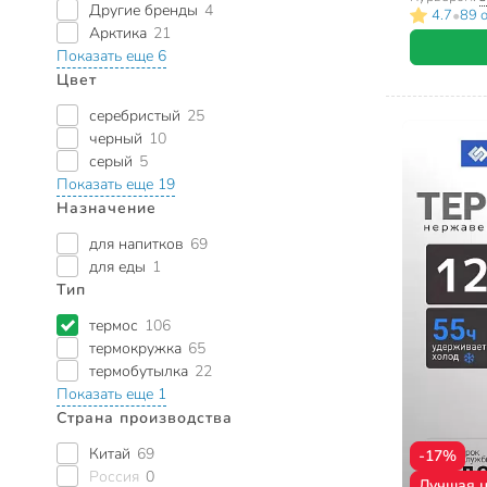
Другие бренды
4
•
4.7
89 
Арктика
21
Показать еще 6
Цвет
серебристый
25
черный
10
серый
5
Показать еще 19
Назначение
для напитков
69
для еды
1
Тип
термос
106
термокружка
65
термобутылка
22
Показать еще 1
Страна производства
Китай
69
-17%
Россия
0
Лучшая 