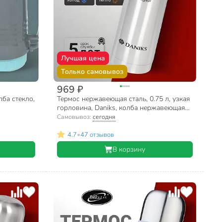
Лучшая цена
Только самовывоз
969 ₽
лба стекло,
Термос нержавеющая сталь, 0.75 л, узкая
горловина, Daniks, колба нержавеющая
сталь, серебристый, SL-75Z
Самовывоз:
сегодня
•
4.7
47 отзывов
В корзину