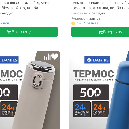
жавеющая сталь, 1 л, узкая
Термос нержавеющая сталь, 1 л
 Biostal, Авто, колба
горловина, Арктика, колба н
ая сталь, NBP-1000-1
сталь, с ситечком, 101-1000С
:
сегодня
Самовывоз:
сегодня
Курьером:
завтра
•
зывов
5
34 отзыва
В корзину
В корзину