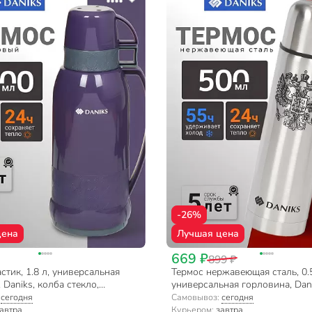
-26%
цена
Лучшая цена
669 ₽
899 ₽
стик, 1.8 л, универсальная
Термос нержавеющая сталь, 0.5
 Daniks, колба стекло,
универсальная горловина, Dani
 958-180TT-prpl
нержавеющая сталь, серебрист
:
сегодня
Самовывоз:
сегодня
автра
Курьером:
завтра