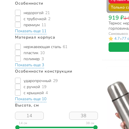
Особенности
Только с
недорогой
21
919 ₽
1 
с трубочкой
2
Термос нер
премиум
11
горловина
Показать еще 11
сталь, сер
Самовывоз
Материал корпуса
•
4.7
77 
нержавеющая сталь
61
пластик
10
полимер
3
Показать еще 3
Особенности конструкции
ударопрочный
29
с ручкой
19
с крышкой
4
Показать еще 10
Высота, см
14 см
38 см