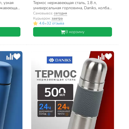
, узкая
Термос нержавеющая сталь, 1.8 л,
ержавеющая
универсальная горловина, Daniks, колба
нержавеющая сталь, серебристый, SL-
Самовывоз:
сегодня
180NGL
Курьером:
завтра
•
4.6
32 отзыва
В корзину