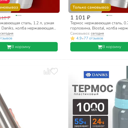
амовывоз
Только самовывоз
1 101 ₽
110 ₽
жавеющая сталь, 1.2 л, узкая
Термос нержавеющая сталь, 0.7
, Daniks, колба нержавеющая
горловина, Biostal, колба не
ебристый, SL-120Z
сталь, с чехлом, NВ-750В
:
сегодня
Самовывоз:
сегодня
•
отзывов
4.9
77 отзывов
В корзину
В корзину