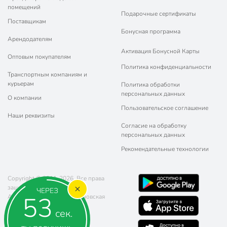
помещений
Подарочные сертификаты
Поставщикам
Бонусная программа
Арендодателям
Активация Бонусной Карты
Оптовым покупателям
Политика конфиденциальности
Транспортным компаниям и
курьерам
Политика обработки
персональных данных
О компании
Пользовательское соглашение
Наши реквизиты
Согласие на обработку
персональных данных
Рекомендательные технологии
Copyright © 2011-2026. Все права
защищены.
ЧЕРЕЗ
52
Адрес: г. Москва, ул. Чертановская
20 (метро Южная)
сек.
Телефон:
8 (800) 770-77-06
Почта:
sales@poryadok.ru