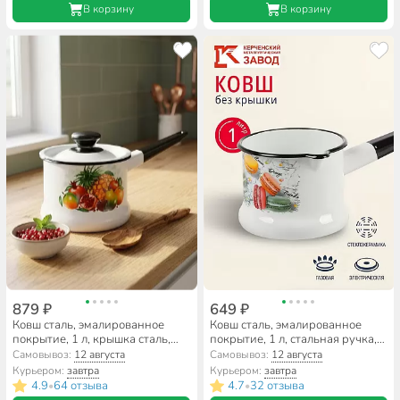
В корзину
В корзину
879 ₽
649 ₽
Ковш сталь, эмалированное
Ковш сталь, эмалированное
покрытие, 1 л, крышка сталь,
покрытие, 1 л, стальная ручка,
стальная ручка, индукция,
индукция, Керченский
Самовывоз:
12 августа
Самовывоз:
12 августа
Керченский металлургический
металлургический завод,
Курьером:
завтра
Курьером:
завтра
завод, 90204-072/4, в
Цветное печенье, 90104-072/4,
4.9
64 отзыва
4.7
32 отзыва
•
•
ассортименте
белый