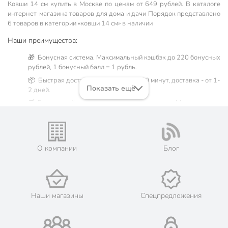
Ковши 14 см купить в Москве по ценам от 649 рублей. В каталоге
интернет-магазина товаров для дома и дачи Порядок представлено
6 товаров в категории «ковши 14 см» в наличии
Наши преимущества:
🎁 Бонусная система. Максимальный кэшбэк до 220 бонусных
рублей, 1 бонусный балл = 1 рубль.
📦 Быстрая доставка. Самовывоз от 60 минут, доставка - от 1-
Показать ещё
2 дней.
🛒 Бесплатный самовывоз из магазинов города Москва.
Жители Московской области могут сделать заказ и оплатить
его онлайн на официальном сайте сети магазинов Порядок.
💳 Оплата: онлайн на сайте интернет-гипермаркета или
наличными при получении.
О компании
Блог
🛍 Скидки, акции, распродажи каждый день!
📜 Только оригинальная продукция. Интернет-гипермаркет
Порядок - официальный представитель ведущих мировых
марок.
Наши магазины
Спецпредложения