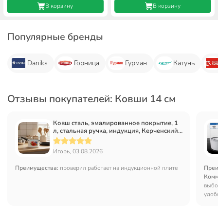
В корзину
В корзину
Популярные бренды
Daniks
Горница
Гурман
Катунь
Отзывы покупателей: Ковши 14 см
Ковш сталь, эмалированное покрытие, 1
л, стальная ручка, индукция, Керченский
металлургический завод, 90104-072/4, в
ассортименте
Игорь, 03.08.2026
Преимущества:
проверил работает на индукционной плите
Преи
Комм
выбо
удоб
и ка