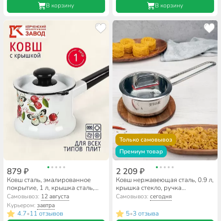
В корзину
В корзину
Только самовывоз
Премиум товар
879 ₽
2 209 ₽
Ковш сталь, эмалированное
Ковш нержавеющая сталь, 0.9 л,
покрытие, 1 л, крышка сталь,
крышка стекло, ручка
стальная ручка, индукция,
нержавеющая сталь, индукция,
Самовывоз:
12 августа
Самовывоз:
сегодня
Керченский металлургический
Taller, Тенденси, 17271
Курьером:
завтра
завод, Черешенка, 90204-
4.7
11 отзывов
5
3 отзыва
•
•
072/4, белый