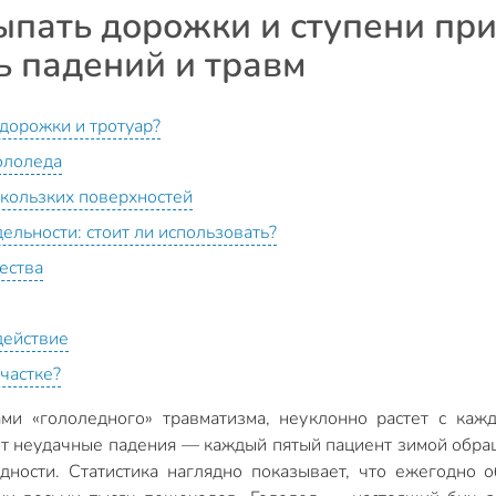
пать дорожки и ступени при
ь падений и травм
дорожки и тротуар?
ололеда
скользких поверхностей
дельности: стоит ли использовать?
ества
действие
частке?
ми «гололедного» травматизма, неуклонно растет с кажд
т неудачные падения — каждый пятый пациент зимой обраща
ности. Статистика наглядно показывает, что ежегодно 