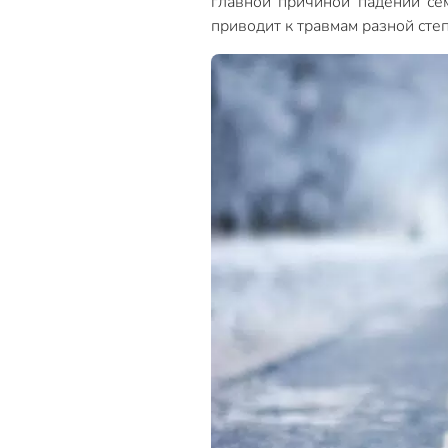
главной причиной падений се
приводит к травмам разной сте