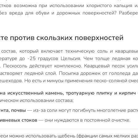
стков возможна при использовании хлористого кальция и
без вреда для обуви и дорожных поверхностей? Разбере
сте против скользких поверхностей
состав, который включает техническую соль и кварцев
ературе до -25 градусов Цельсия. Чем толще ледяная ко
 Пескосоль действует комплексно. Кварцевый песок усил
астворяет ледяной слой. Посыпка дорожек от гололеда да
шеходов. Но есть и минусы применения песко-соляной смес
 на искусственный камень, тротуарную плитку и кирпич
ическом использовании состава;
нта, почвы
— из-за соли могут погибнуть многолетние раст
ливневых стоков
— они нуждаются в постоянной очистке.
меси можно использовать щебень (фракции самых мелких ра