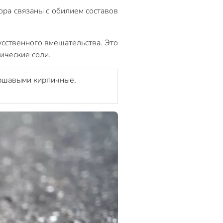
ора связаны с обилием составов
усственного вмешательства. Это
нические соли.
ершавыми кирпичные,