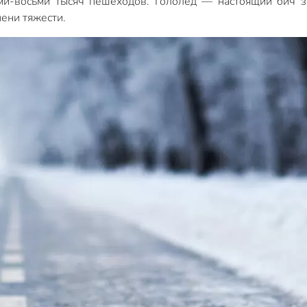
ми-восьми тысяч пешеходов. Гололед — настоящий бич з
пени тяжести.