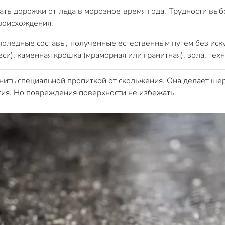
ать дорожки от льда в морозное время года. Трудности выб
роисхождения.
лоледные составы, полученные естественным путем без иск
еси), каменная крошка (мраморная или гранитная), зола, тех
ить специальной пропиткой от скольжения. Она делает ш
ия. Но повреждения поверхности не избежать.