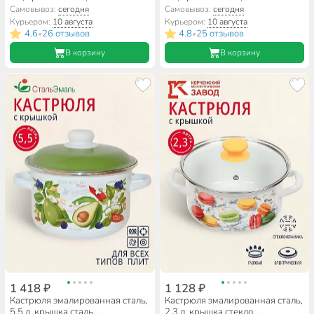
цилиндрическая, Керченский
цилиндрическая, СтальЭмаль,
Самовывоз:
сегодня
Самовывоз:
сегодня
металлургический завод,
Авокадо, 6RD201M,
Курьером:
10 августа
Курьером:
10 августа
41804-182/6, в ассортименте
белоснежная, индукция
4.6
26 отзывов
4.8
25 отзывов
•
•
В корзину
В корзину
1 418 ₽
1 128 ₽
Кастрюля эмалированная сталь,
Кастрюля эмалированная сталь,
5.5 л, крышка сталь,
2.3 л, крышка стекло,