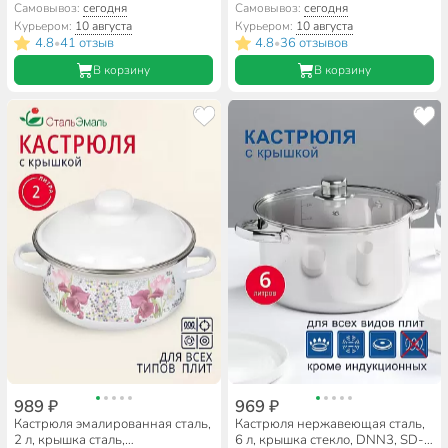
14035
сферический, Керченский
Самовывоз:
сегодня
Самовывоз:
сегодня
металлургический завод,
Курьером:
10 августа
Курьером:
10 августа
Сомелье, 61904-082/4.02
4.8
41 отзыв
4.8
36 отзывов
•
•
В корзину
В корзину
989 ₽
969 ₽
Кастрюля эмалированная сталь,
Кастрюля нержавеющая сталь,
2 л, крышка сталь,
6 л, крышка стекло, DNN3, SD-