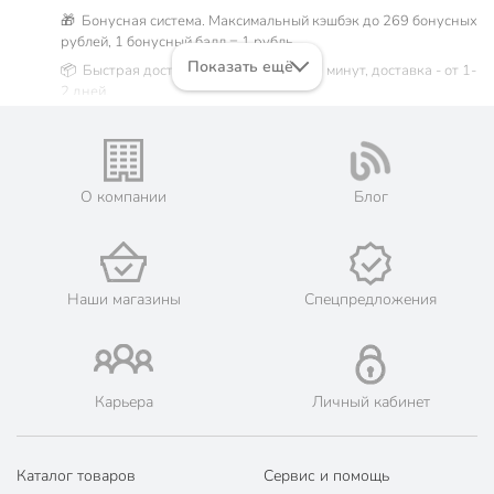
🎁 Бонусная система. Максимальный кэшбэк до 269 бонусных
рублей, 1 бонусный балл = 1 рубль.
Показать ещё
📦 Быстрая доставка. Самовывоз от 60 минут, доставка - от 1-
2 дней.
🛒 Бесплатный самовывоз из магазинов города Москва.
Жители Московской области могут сделать заказ и оплатить
его онлайн на официальном сайте сети магазинов Порядок.
💳 Оплата: онлайн на сайте интернет-гипермаркета или
О компании
Блог
наличными при получении.
🛍 Скидки, акции, распродажи каждый день!
📜 Только оригинальная продукция. Интернет-гипермаркет
Порядок - официальный представитель ведущих мировых
Наши магазины
Спецпредложения
марок.
Карьера
Личный кабинет
Каталог товаров
Сервис и помощь