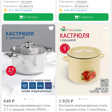
14025
цилиндрическая, СтальЭмаль,
Самовывоз:
сегодня
Самовывоз:
сегодня
Мозаика белоснежная,
Курьером:
10 августа
Курьером:
10 августа
1RB221M, индукция
4.7
56 отзывов
4.8
49 отзывов
•
•
В корзину
В корзину
649 ₽
1 925 ₽
Кастрюля нержавеющая сталь,
Кастрюля эмалированная сталь,
2.7 л, крышка стекло, DNN3,
9 л, крышка сталь, СтальЭмаль,