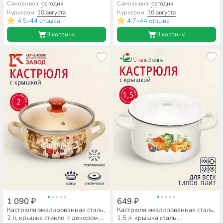
SD-A17-18
1с200с, в ассортименте,
Самовывоз:
сегодня
Самовывоз:
сегодня
индукция
Курьером:
10 августа
Курьером:
10 августа
4.5
44 отзыва
4.7
44 отзыва
•
•
В корзину
В корзину
1 090 ₽
649 ₽
Кастрюля эмалированная сталь,
Кастрюля эмалированная сталь,
2 л, крышка стекло, с декором,
1.5 л, крышка сталь,