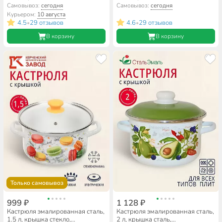
СтальЭмаль, 1с17с, в
СтальЭмаль, 2с15/1/ 6с15, в
Самовывоз:
сегодня
Самовывоз:
сегодня
ассортименте, индукция
ассортименте, индукция
Курьером:
10 августа
4.5
29 отзывов
4.6
29 отзывов
•
•
В корзину
В корзину
Только самовывоз
999 ₽
1 128 ₽
Кастрюля эмалированная сталь,
Кастрюля эмалированная сталь,
1.5 л, крышка стекло,
2 л, крышка сталь,