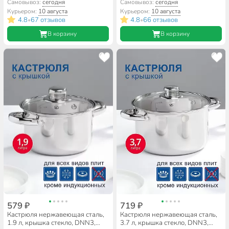
МТ-004
МШ-007
Самовывоз:
сегодня
Самовывоз:
сегодня
Курьером:
10 августа
Курьером:
10 августа
4.8
67 отзывов
4.8
66 отзывов
•
•
В корзину
В корзину
579 ₽
719 ₽
Кастрюля нержавеющая сталь,
Кастрюля нержавеющая сталь,
1.9 л, крышка стекло, DNN3,
3.7 л, крышка стекло, DNN3,