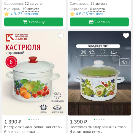
1030
цилиндрическая, СтальЭмаль,
Самовывоз:
12 августа
Самовывоз:
12 августа
Мозаика белоснежная,
Курьером:
10 августа
Курьером:
10 августа
1RB201M, индукция
4.8
27 отзывов
4.8
26 отзывов
•
•
В корзину
В корзину
1 390 ₽
1 390 ₽
Кастрюля эмалированная сталь,
Кастрюля эмалированная сталь,
6 л, крышка сталь,
4 л, крышка сталь,