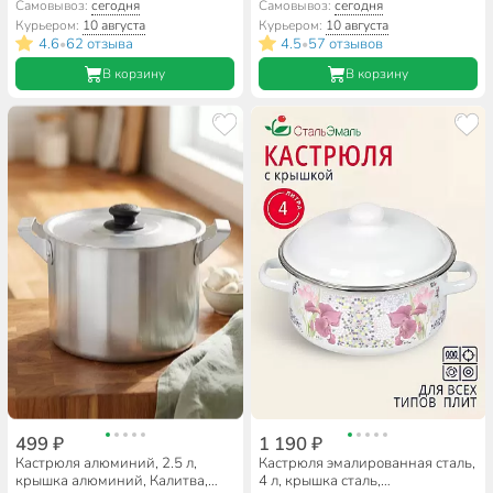
SD-A17-16
SD-A17-20
Самовывоз:
сегодня
Самовывоз:
сегодня
Курьером:
10 августа
Курьером:
10 августа
4.6
62 отзыва
4.5
57 отзывов
•
•
В корзину
В корзину
499 ₽
1 190 ₽
Кастрюля алюминий, 2.5 л,
Кастрюля эмалированная сталь,
крышка алюминий, Калитва,
4 л, крышка сталь,