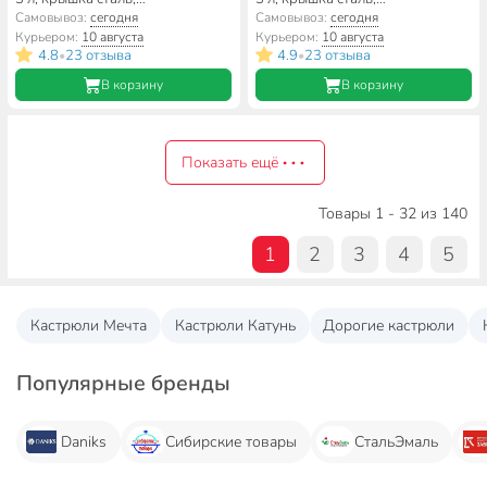
цилиндрическая, СтальЭмаль,
цилиндрическая, СтальЭмаль,
Самовывоз:
сегодня
Самовывоз:
сегодня
Авокадо, 6RD181M,
Паста, 1RD181M, индукция
Курьером:
10 августа
Курьером:
10 августа
белоснежная, индукция
4.8
23 отзыва
4.9
23 отзыва
•
•
В корзину
В корзину
Показать ещё
Товары 1 - 32 из 140
1
2
3
4
5
Кастрюли Мечта
Кастрюли Катунь
Дорогие кастрюли
Популярные бренды
Daniks
Сибирские товары
СтальЭмаль