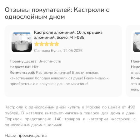
Отзывы покупателей: Кастрюли с
однослойным дном
Кастрюля алюминий, 10 л, крышка
алюминий, Scovo, МТ-085
Светлана Булах, 14.05.2026
Преимущества:
Вместимость
Преи
Недостатки:
Нет
Недо
Комментарий:
Кастрюля отличная! Вместительная,
отва
качественная! Холодца наварили от души! Рекомендую к
Комм
приобретению и покупке в данном магазине!
что 
непр
Кастрюли с однослойным дном купить в Москве по ценам от 499
рублей. В каталоге интернет-магазина товаров для дома и дачи
Порядок представлено 140 товаров в категории «кастрюли с
однослойным дном» в наличии
Наши преимущества: