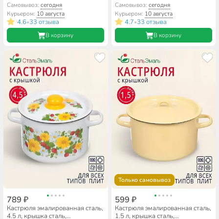
цилиндрическая, СтальЭмаль,
14060
Самовывоз:
сегодня
Самовывоз:
сегодня
Мозаика белоснежная,
Курьером:
10 августа
Курьером:
10 августа
1RB241M, индукция
4.6
33 отзыва
4.7
33 отзыва
•
•
В корзину
В корзину
Только самовывоз
789 ₽
599 ₽
Кастрюля эмалированная сталь,
Кастрюля эмалированная сталь,
4.5 л, крышка сталь,
1.5 л, крышка сталь,